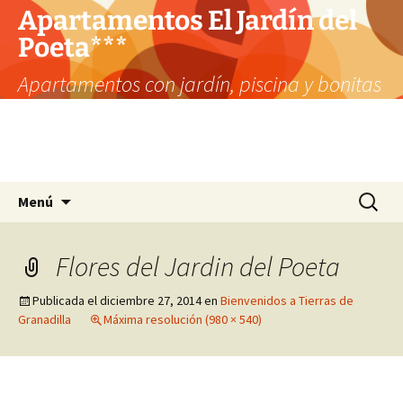
Apartamentos El Jardín del
Poeta***
Apartamentos con jardín, piscina y bonitas
vistas. Su destino si quiere conocer el norte
de Cáceres y busca rodearse de
Naturaleza.
Saltar
Buscar:
Menú
al
contenido
Flores del Jardin del Poeta
Publicada el
diciembre 27, 2014
en
Bienvenidos a Tierras de
Granadilla
Máxima resolución (980 × 540)