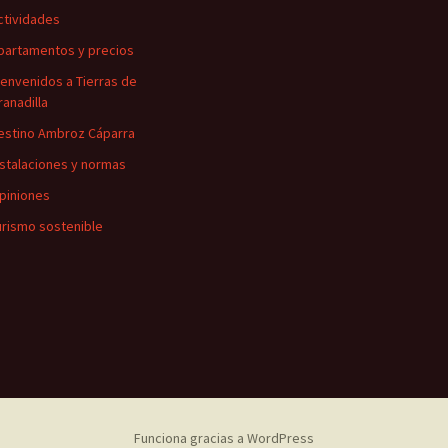
ctividades
partamentos y precios
ienvenidos a Tierras de
ranadilla
estino Ambroz Cáparra
nstalaciones y normas
piniones
urismo sostenible
Funciona gracias a WordPress