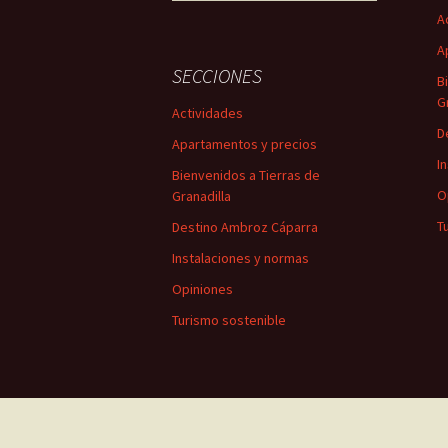
A
A
SECCIONES
B
G
Actividades
D
Apartamentos y precios
I
Bienvenidos a Tierras de
O
Granadilla
T
Destino Ambroz Cáparra
Instalaciones y normas
Opiniones
Turismo sostenible