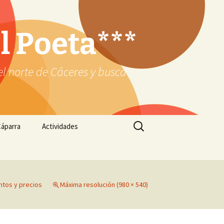
l Poeta***
 el norte de Cáceres y busca
Buscar:
áparra
Actividades
tos y precios
Máxima resolución (980 × 540)