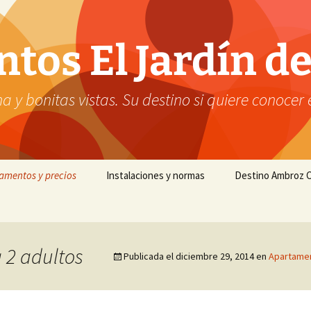
os El Jardín de
a y bonitas vistas. Su destino si quiere conocer
amentos y precios
Instalaciones y normas
Destino Ambroz C
 2 adultos
Publicada el
diciembre 29, 2014
en
Apartamen