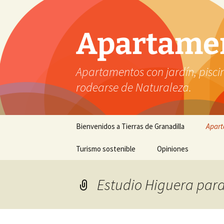
Apartament
Apartamentos con jardín, piscin
rodearse de Naturaleza.
Saltar
Bienvenidos a Tierras de Granadilla
Apart
al
contenido
Turismo sostenible
Opiniones
Estudio Higuera para